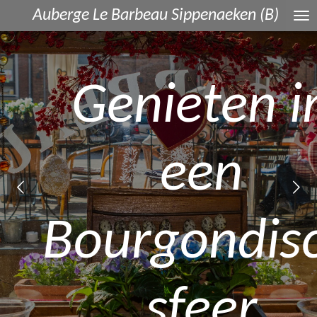
Auberge Le Barbeau Sippenaeken (B)
Ga
direct
naar
de
Genieten i
hoofdinhoud
een
Bourgondis
sfeer