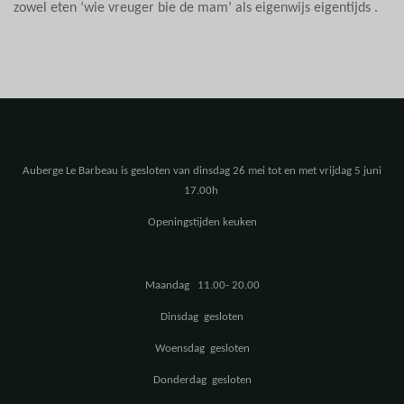
zowel eten ‘wie vreuger bie de mam’ als eigenwijs eigentijds .
Auberge Le Barbeau is gesloten van dinsdag 26 mei tot en met vrijdag 5 juni
17.00h
Openingstijden keuken
Maandag 11.00- 20.00
Dinsdag gesloten
Woensdag gesloten
Donderdag gesloten