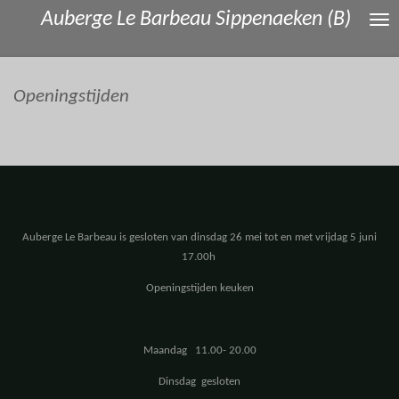
Auberge Le Barbeau Sippenaeken (B)
Ga
direct
naar
de
Openingstijden
hoofdinhoud
Auberge Le Barbeau is gesloten van dinsdag 26 mei tot en met vrijdag 5 juni
17.00h
Openingstijden keuken
Maandag 11.00- 20.00
Dinsdag gesloten