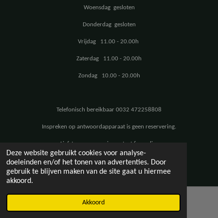
Woensdag gesloten
Donderdag gesloten
Vrijdag 11.00 - 20.00h
Zaterdag 11.00 - 20.00h
Zondag 10.00 - 20.00h
Telefonisch bereikbaar 0032 472258808
Inspreken op antwoordapparaat is geen reservering.
Liefst reserveren via contact formulier
Deze website gebruikt cookies voor analyse-
© 2020 - 2026 Auberge Le Barbeau
doeleinden en/of het tonen van advertenties. Door
Powered by
JouwWeb
gebruik te blijven maken van de site gaat u hiermee
akkoord.
Akkoord